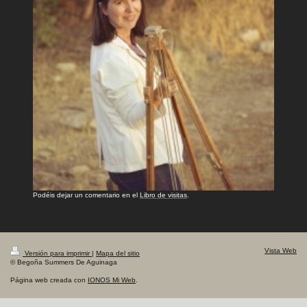
Podéis dejar un comentario en el
Libro de visitas
.
Vista Web
Versión para imprimir
|
Mapa del sitio
© Begoña Summers De Aguinaga
Página web creada con
IONOS Mi Web
.