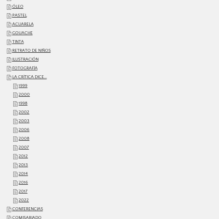
ÓLEO
PASTEL
ACUARELA
GOUACHE
TINTA
RETRATO DE NIÑOS
ILUSTRACIÓN
FOTOGRAFÍA
LA CRÍTICA DICE...
1999
2000
1998
2002
2003
2006
2008
2007
2012
2013
2014
2016
2017
2022
CONFERENCIAS
COMISARIADO