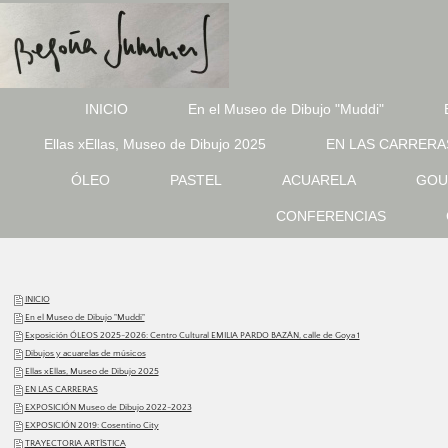
INICIO
En el Museo de Dibujo "Muddi"
Ellas xEllas, Museo de Dibujo 2025
EN LAS CARRERA
ÓLEO
PASTEL
ACUARELA
GOU
CONFERENCIAS
INICIO
En el Museo de Dibujo "Muddi"
Exposición ÓLEOS 2025-2026: Centro Cultural EMILIA PARDO BAZÁN, calle de Goya 1
Dibujos y acuarelas de músicos
Ellas xEllas, Museo de Dibujo 2025
EN LAS CARRERAS
EXPOSICIÓN Museo de Dibujo 2022-2023
EXPOSICIÓN 2019: Cosentino City
TRAYECTORIA ARTÍSTICA